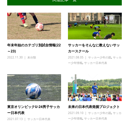
年末年始のカテゴリ別試合情報(22
サッカーをそんなに教えないサッ
～23)
カースクール
2022.11.30
未分類
2021.08.05
サッカー少年の親
,
サッカ
ー少年情報
,
サッカー日本代表
東京オリンピックU-24男子サッカ
未来の日本代表発掘プロジェクト
ー日本代表
2021.09.10
サッカー少年の親
,
サッカ
ー少年情報
,
サッカー日本代表
2021.07.13
サッカー日本代表