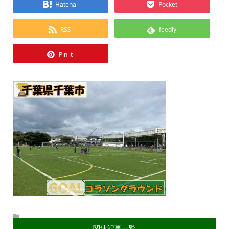
Hatena
Pocket
RSS
feedly
Pin it
関連記事一覧