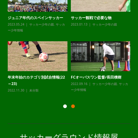
ジュニア年代のスペインサッカー
サッカー観戦で必要な物
チ
カ
2023.05.24
サッカー少年の親
,
サッカ
2023.01.13
サッカー少年の親
20
ー少年情報
ー
年末年始のカテゴリ別試合情報(22
FCオーパスワン監督/長田積樹
静
～23)
2022.09.16
サッカー少年の親
,
サッカ
20
カ
ー少年情報
ー
2022.11.30
未分類
サッカーグラウンド情報屋