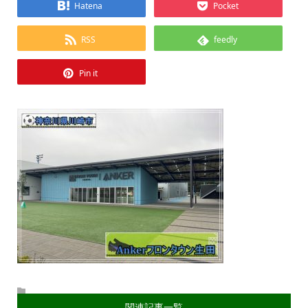
Hatena
Pocket
RSS
feedly
Pin it
関連記事一覧