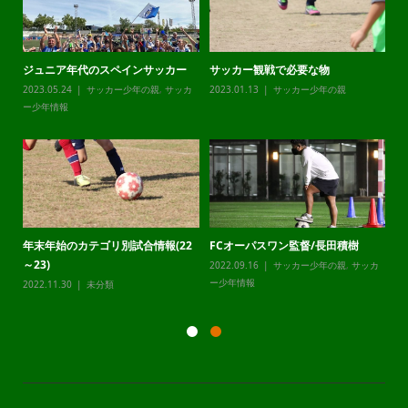
ジュニア年代のスペインサッカー
サッカー観戦で必要な物
チ
カ
2023.05.24
サッカー少年の親
,
サッカ
2023.01.13
サッカー少年の親
20
ー少年情報
ー
年末年始のカテゴリ別試合情報(22
FCオーパスワン監督/長田積樹
静
～23)
2022.09.16
サッカー少年の親
,
サッカ
20
カ
ー少年情報
ー
2022.11.30
未分類