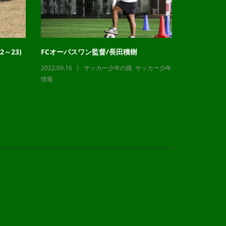
～23)
FCオーパスワン監督/長田積樹
チャレンジ
2022.09.16
サッカー少年の親
,
サッカー少年
2023.12.21
情報
情報