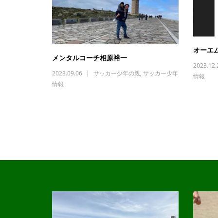
オーエ
メンタルコーチ相原裕一
2023.12.
2023.09.06
サッカー少年の親
,
サッカー少年
情報
情報