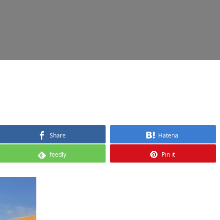
Share
Hatena
feedly
Pin it