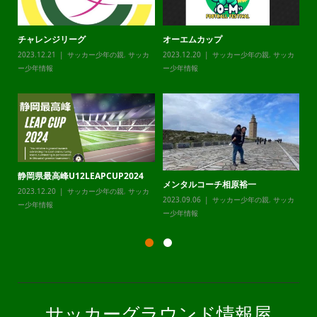
チャレンジリーグ
オーエムカップ
ジ
2023.12.21
サッカー少年の親
,
サッカ
2023.12.20
サッカー少年の親
,
サッカ
20
ー少年情報
ー少年情報
ー
静岡県最高峰U12LEAPCUP2024
年
メンタルコーチ相原裕一
～
カ
2023.12.20
サッカー少年の親
,
サッカ
2023.09.06
サッカー少年の親
,
サッカ
ー少年情報
20
ー少年情報
サッカーグラウンド情報屋