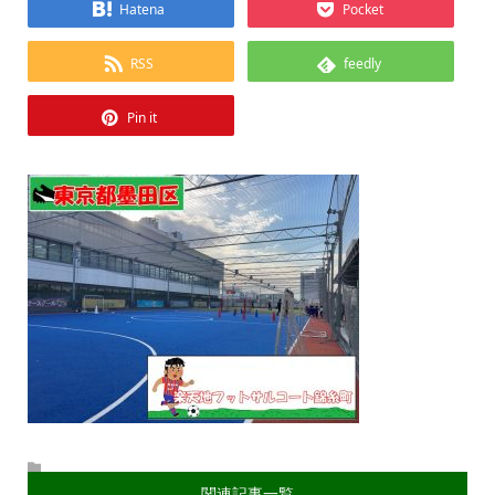
Hatena
Pocket
RSS
feedly
Pin it
関連記事一覧