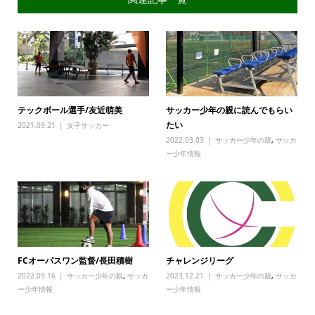
テックボール選手/友近萌美
サッカー少年の親に読んでもらい
たい
2021.09.21
女子サッカー
2022.03.03
サッカー少年の親
,
サッカ
ー少年情報
FCオーパスワン監督/長田積樹
チャレンジリーグ
2022.09.16
サッカー少年の親
,
サッカ
2023.12.21
サッカー少年の親
,
サッカ
ー少年情報
ー少年情報