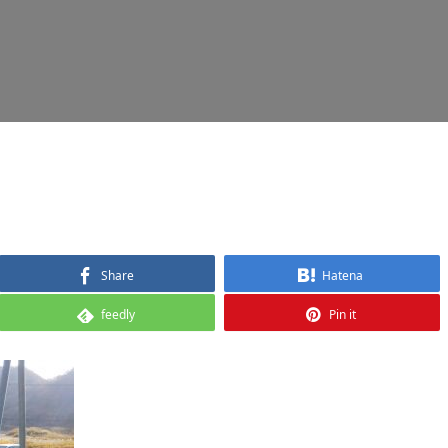
Share
Hatena
feedly
Pin it