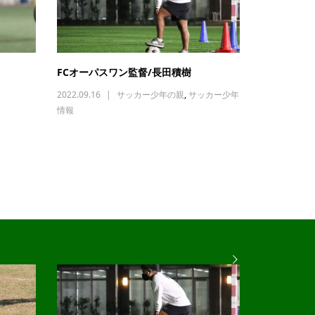
】
FCオーパスワン監督/長田積樹
2022.09.16
サッカー少年の親
,
サッカー少年
情報