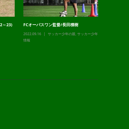
～23)
FCオーパスワン監督/長田積樹
チャレンジ
2022.09.16
サッカー少年の親
,
サッカー少年
2023.12.21
情報
情報