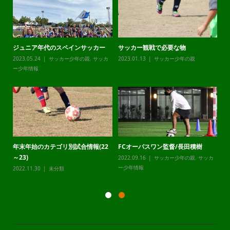
サッカー観戦で必要な物
チャレンジリーグ
オーエ
023.01.13
サッカー少年の親
2023.12.21
サッカー少年の親
,
サッカ
2023.12.
ー少年情報
ー少年情
FCオーパスワン監督/長田積樹
静岡県最高峰U12LEAPCUP2024
メンタ
022.09.16
サッカー少年の親
,
サッカ
2023.12.20
サッカー少年の親
,
サッカ
2023.09.
ー少年情報
ー少年情報
ー少年情