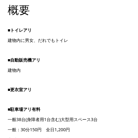
概要
■
トイレアリ
建物内に男女、だれでもトイレ
■
自動販売機アリ
建物内
■
更衣室アリ
■
駐車場アリ有料
一般38台(身障者用1台含む)大型用スペース3台
一般：30分150円 全日1,200円