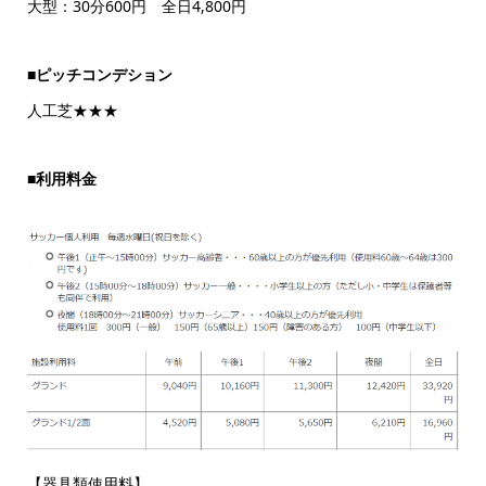
大型：30分600円 全日4,800円
■
ピッチコンデション
人工芝★★★
■
利用料金
【器具類使用料】