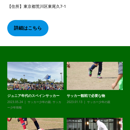
【住所】東京都荒川区東尾久7‐1
詳細はこちら
ジュニア年代のスペインサッカー
サッカー観戦で必要な物
チ
カ
2023.05.24
サッカー少年の親
,
サッカ
2023.01.13
サッカー少年の親
20
ー少年情報
ー