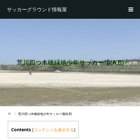
サッカーグラウンド情報屋
荒川四つ木橋緑地少年サッカー場(A,B)
荒川四つ木橋緑地少年サッカー場(A,B)
Contents
[
コンテンツを表示する
]