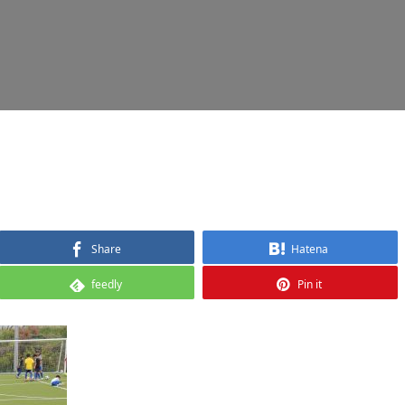
Share
Hatena
feedly
Pin it