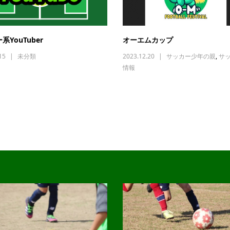
系YouTuber
オーエムカップ
15
未分類
2023.12.20
サッカー少年の親
,
サ
情報