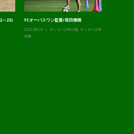
～23)
FCオーパスワン監督/長田積樹
チャレンジ
2022.09.16
サッカー少年の親
,
サッカー少年
2023.12.21
情報
情報