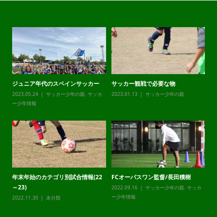
ー観戦で必要な物
チャレンジリーグ
オーエムカッ
.13
サッカー少年の親
2023.12.21
サッカー少年の親
,
サッカ
2023.12.20
サ
ー少年情報
ー少年情報
ーパスワン監督/長田積樹
静岡県最高峰U12LEAPCUP2024
メンタルコー
.16
サッカー少年の親
,
サッカ
2023.12.20
サッカー少年の親
,
サッカ
2023.09.06
サ
報
ー少年情報
ー少年情報