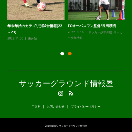
年末年始のカテゴリ別試合情報(22
FCオーパスワン監督/長田積樹
静
～23)
2022.09.16
サッカー少年の親
,
サッカ
20
カ
ー少年情報
ー
2022.11.30
未分類
サッカーグラウンド情報屋
ＴＯＰ
お問い合わせ
プライバシーポリシー
Copyright © サッカーグラウンド情報屋