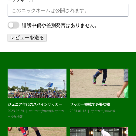
誹謗中傷や差別発言はありません。
レビューを送る
ジュニア年代のスペインサッカー
サッカー観戦で必要な物
チ
カ
2023.05.24
サッカー少年の親
,
サッカ
2023.01.13
サッカー少年の親
20
ー少年情報
ー