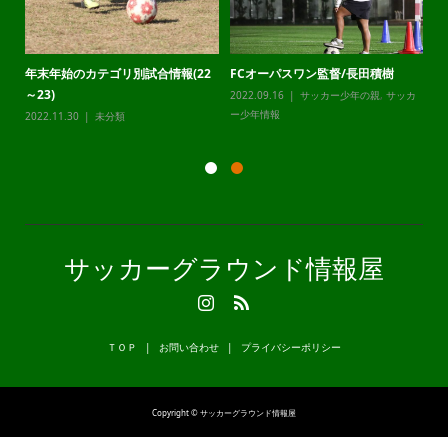
年末年始のカテゴリ別試合情報(22
FCオーパスワン監督/長田積樹
静
～23)
2022.09.16
サッカー少年の親
,
サッカ
20
カ
ー少年情報
ー
2022.11.30
未分類
サッカーグラウンド情報屋
ＴＯＰ
お問い合わせ
プライバシーポリシー
Copyright © サッカーグラウンド情報屋