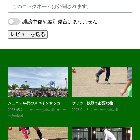
誹謗中傷や差別発言はありません。
レビューを送る
ジュニア年代のスペインサッカー
サッカー観戦で必要な物
チ
カ
2023.05.24
サッカー少年の親
,
サッカ
2023.01.13
サッカー少年の親
20
ー少年情報
ー