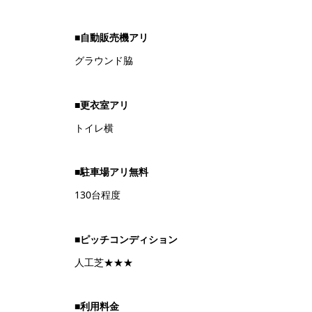
■
自動販売機アリ
グラウンド脇
■
更衣室アリ
トイレ横
■
駐車場アリ無料
130台程度
■
ピッチコンディション
人工芝★★★
■
利用料金