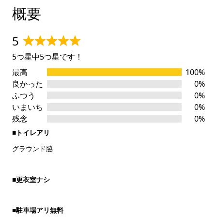
概要
5
Rated
5つ星中5つ星です！
5
out
最高
100%
of
良かった
0%
5
ふつう
0%
いまいち
0%
残念
0%
■トイレアリ
グラウンド脇
■更衣室ナシ
■駐車場アリ無料