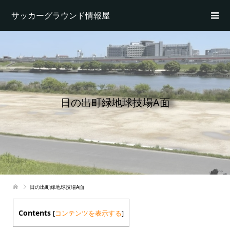
サッカーグラウンド情報屋
日の出町緑地球技場A面
日の出町緑地球技場A面
Contents
[
コンテンツを表示する
]