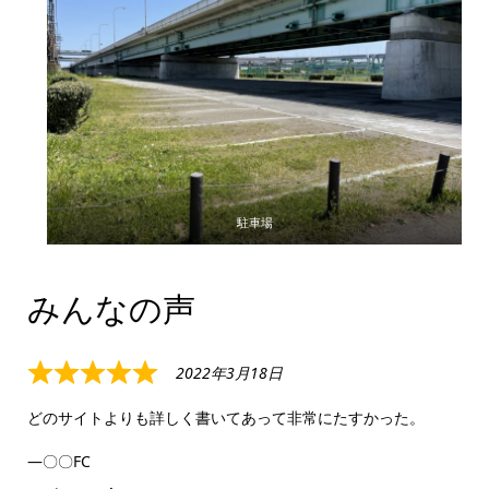
駐車場
みんなの声
2022年3月18日
Rated
5
どのサイトよりも詳しく書いてあって非常にたすかった。
out
〇〇FC
of