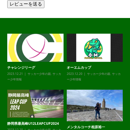
レビューを送る
チャレンジリーグ
オーエムカップ
ジ
2023.12.21
サッカー少年の親
,
サッカ
2023.12.20
サッカー少年の親
,
サッカ
20
ー少年情報
ー少年情報
ー
静岡県最高峰U12LEAPCUP2024
年
メンタルコーチ相原裕一
～
カ
2023.12.20
サッカー少年の親
,
サッカ