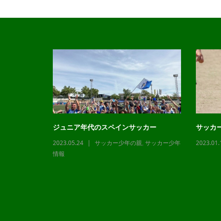
ジュニア年代のスペインサッカー
サッカ
2023.05.24
サッカー少年の親
,
サッカー少年
2023.01.
,
サッカー少年
情報