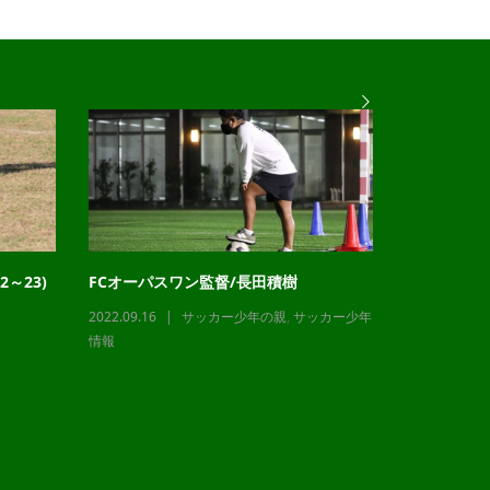
～23)
FCオーパスワン監督/長田積樹
チャレンジ
2022.09.16
サッカー少年の親
,
サッカー少年
2023.12.21
情報
情報