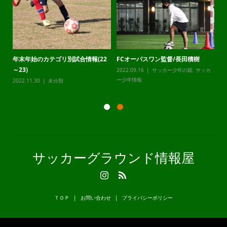
年末年始のカテゴリ別試合情報(22
FCオーパスワン監督/長田積樹
静
～23)
2022.09.16
サッカー少年の親
,
サッカ
20
カ
ー少年情報
ー
2022.11.30
未分類
サッカーグラウンド情報屋
ＴＯＰ
お問い合わせ
プライバシーポリシー