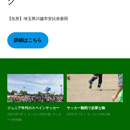
ク
【住所】埼玉県川越市安比奈新田
詳細はこちら
ジュニア年代のスペインサッカー
サッカー観戦で必要な物
チ
カ
2023.05.24
サッカー少年の親
,
サッカ
2023.01.13
サッカー少年の親
20
ー少年情報
ー