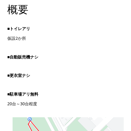
概要
■トイレアリ
仮設2か所
■自動販売機ナシ
■更衣室ナシ
■駐車場アリ無料
20台～30台程度