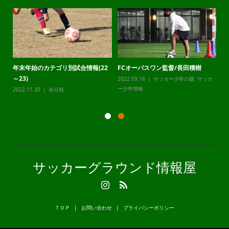
年末年始のカテゴリ別試合情報(22
FCオーパスワン監督/長田積樹
静
～23)
2022.09.16
サッカー少年の親
,
サッカ
20
カ
ー少年情報
ー
2022.11.30
未分類
サッカーグラウンド情報屋
ＴＯＰ
お問い合わせ
プライバシーポリシー