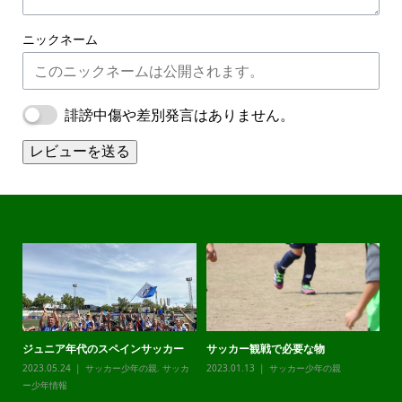
ニックネーム
誹謗中傷や差別発言はありません。
レビューを送る
ジュニア年代のスペインサッカー
サッカー観戦で必要な物
チ
カ
2023.05.24
サッカー少年の親
,
サッカ
2023.01.13
サッカー少年の親
20
ー少年情報
ー