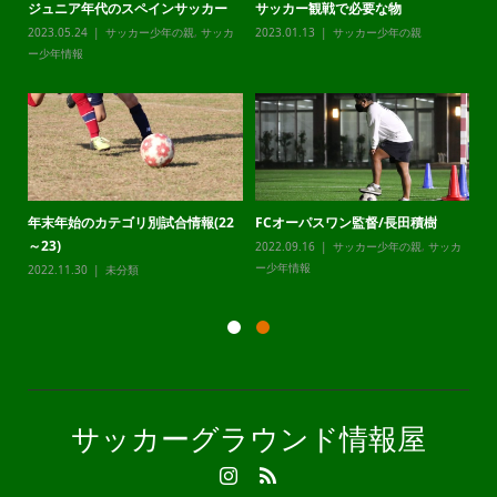
ジュニア年代のスペインサッカー
サッカー観戦で必要な物
チ
カ
2023.05.24
サッカー少年の親
,
サッカ
2023.01.13
サッカー少年の親
20
ー少年情報
ー
年末年始のカテゴリ別試合情報(22
FCオーパスワン監督/長田積樹
静
～23)
2022.09.16
サッカー少年の親
,
サッカ
20
カ
ー少年情報
ー
2022.11.30
未分類
サッカーグラウンド情報屋