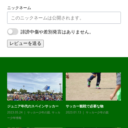
ニックネーム
誹謗中傷や差別発言はありません。
レビューを送る
ジュニア年代のスペインサッカー
サッカー観戦で必要な物
チ
カ
2023.05.24
サッカー少年の親
,
サッカ
2023.01.13
サッカー少年の親
20
ー少年情報
ー