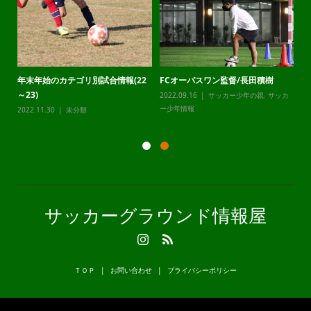
年末年始のカテゴリ別試合情報(22
FCオーパスワン監督/長田積樹
静
～23)
2022.09.16
サッカー少年の親
,
サッカ
20
カ
ー少年情報
ー
2022.11.30
未分類
サッカーグラウンド情報屋
ＴＯＰ
お問い合わせ
プライバシーポリシー