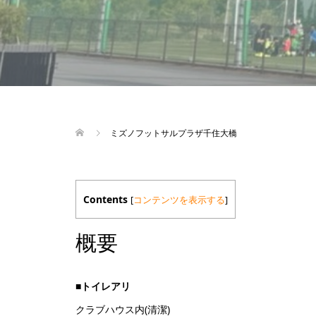
ミズノフットサルプラザ千住大橋
Contents
[
コンテンツを表示する
]
概要
■トイレアリ
クラブハウス内(清潔)