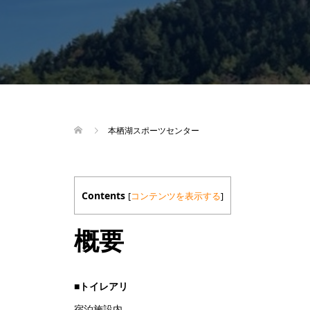
本栖湖スポーツセンター
Contents
[
コンテンツを表示する
]
概要
■
トイレアリ
宿泊施設内