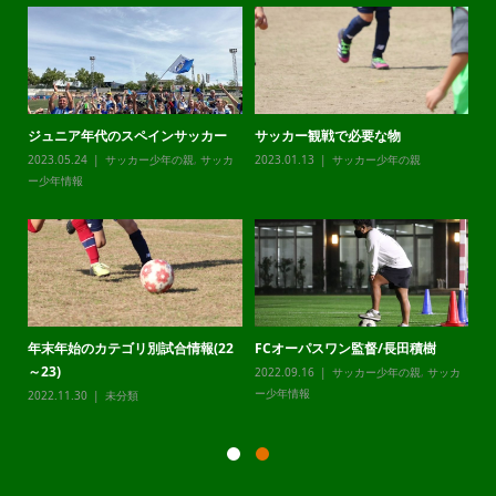
ジュニア年代のスペインサッカー
サッカー観戦で必要な物
チ
カ
2023.05.24
サッカー少年の親
,
サッカ
2023.01.13
サッカー少年の親
20
ー少年情報
ー
年末年始のカテゴリ別試合情報(22
FCオーパスワン監督/長田積樹
静
～23)
2022.09.16
サッカー少年の親
,
サッカ
20
カ
ー少年情報
ー
2022.11.30
未分類