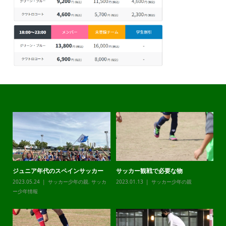
ジュニア年代のスペインサッカー
サッカー観戦で必要な物
チ
カ
2023.05.24
サッカー少年の親
,
サッカ
2023.01.13
サッカー少年の親
20
ー少年情報
ー