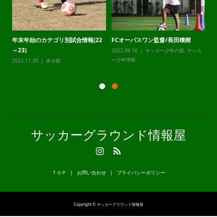
年末年始のカテゴリ別試合情報(22
FCオーパスワン監督/長田積樹
静
～23)
2022.09.16
サッカー少年の親
,
サッカ
20
カ
ー少年情報
ー
2022.11.30
未分類
サッカーグラウンド情報屋
ＴＯＰ
お問い合わせ
プライバシーポリシー
Copyright © サッカーグラウンド情報屋