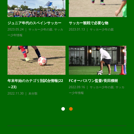
ジュニア年代のスペインサッカー
サッカー観戦で必要な物
チ
カ
2023.05.24
サッカー少年の親
,
サッカ
2023.01.13
サッカー少年の親
20
ー少年情報
ー
年末年始のカテゴリ別試合情報(22
FCオーパスワン監督/長田積樹
静
～23)
2022.09.16
サッカー少年の親
,
サッカ
20
カ
ー少年情報
ー
2022.11.30
未分類