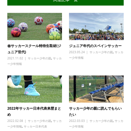
㊙サッカースクール特待生取材(ジ
ジュニア年代のスペインサッカー
ュニア世代)
2023.05.24
サッカー少年の親
,
サッカ
ー少年情報
2021.11.02
サッカー少年の親
,
サッカ
ー少年情報
2022年サッカー日本代表来歴まと
サッカー少年の親に読んでもらい
め
たい
2022.02.08
サッカー少年の親
,
サッカ
2022.03.03
サッカー少年の親
,
サッカ
ー少年情報
,
サッカー日本代表
ー少年情報