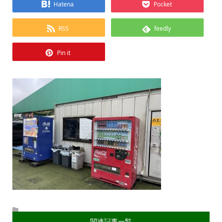
Hatena
Pocket
RSS
feedly
Pin it
関連記事一覧