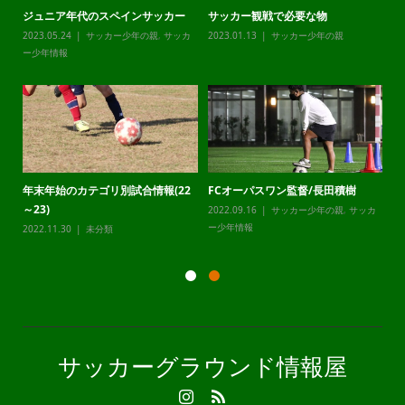
ジュニア年代のスペインサッカー
サッカー観戦で必要な物
チ
カ
2023.05.24
サッカー少年の親
,
サッカ
2023.01.13
サッカー少年の親
20
ー少年情報
ー
年末年始のカテゴリ別試合情報(22
FCオーパスワン監督/長田積樹
静
～23)
2022.09.16
サッカー少年の親
,
サッカ
20
カ
ー少年情報
ー
2022.11.30
未分類
サッカーグラウンド情報屋