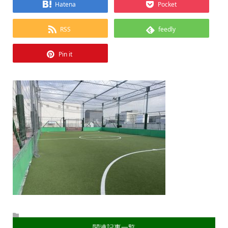
Hatena
Pocket
RSS
feedly
Pin it
関連記事一覧