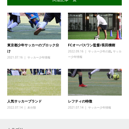
東京都少年サッカーのブロック分
FCオーパスワン監督/長田積樹
け
2022.09.16
サッカー少年の親
,
サッカ
ー少年情報
2021.07.16
サッカー少年情報
人気サッカーブランド
レフティの特徴
2022.07.14
未分類
2021.07.14
サッカー少年情報