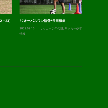
～23)
FCオーパスワン監督/長田積樹
チャレンジ
2022.09.16
サッカー少年の親
,
サッカー少年
2023.12.21
情報
情報