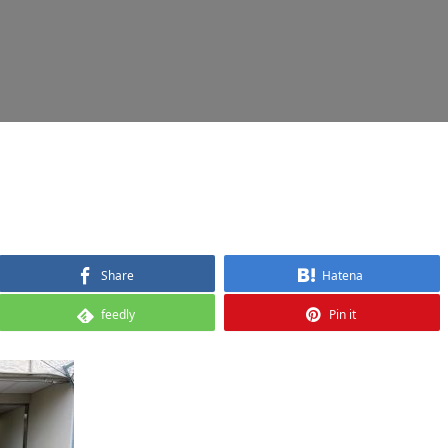
Share
Hatena
feedly
Pin it