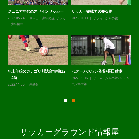
ジュニア年代のスペインサッカー
サッカー観戦で必要な物
チ
カ
2023.05.24
サッカー少年の親
,
サッカ
2023.01.13
サッカー少年の親
20
ー少年情報
ー
年末年始のカテゴリ別試合情報(22
FCオーパスワン監督/長田積樹
静
～23)
2022.09.16
サッカー少年の親
,
サッカ
20
カ
ー少年情報
ー
2022.11.30
未分類
サッカーグラウンド情報屋