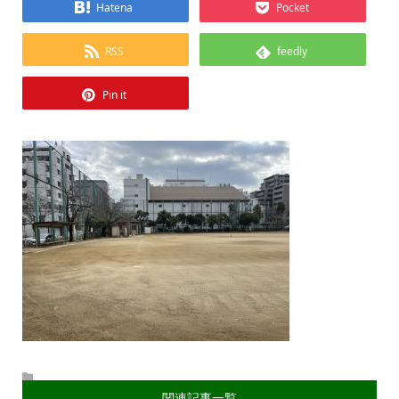
Hatena
Pocket
RSS
feedly
Pin it
関連記事一覧