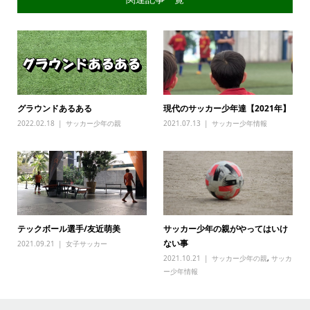
グラウンドあるある
現代のサッカー少年達【2021年】
2022.02.18
サッカー少年の親
2021.07.13
サッカー少年情報
テックボール選手/友近萌美
サッカー少年の親がやってはいけ
ない事
2021.09.21
女子サッカー
2021.10.21
サッカー少年の親
,
サッカ
ー少年情報