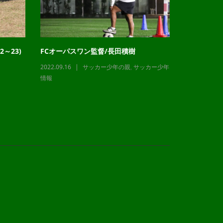
～23)
FCオーパスワン監督/長田積樹
チャレンジ
2022.09.16
サッカー少年の親
,
サッカー少年
2023.12.21
情報
情報