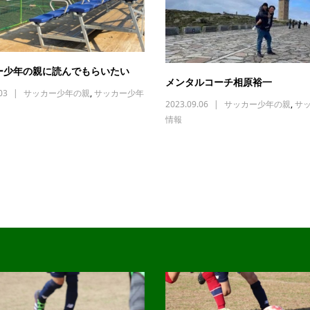
ー少年の親に読んでもらいたい
メンタルコーチ相原裕一
03
サッカー少年の親
,
サッカー少年
2023.09.06
サッカー少年の親
,
サ
情報