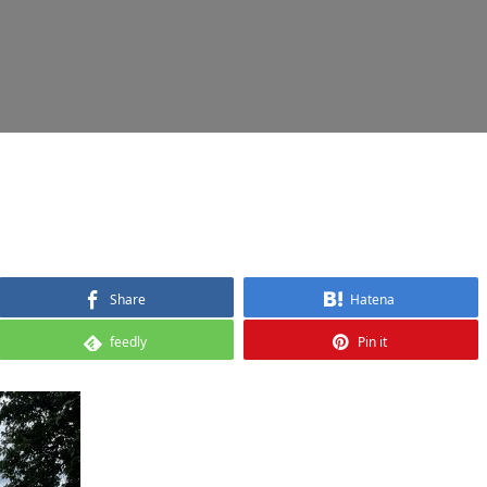
Share
Hatena
feedly
Pin it