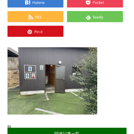
Hatena
Pocket
RSS
feedly
Pin it
関連記事一覧