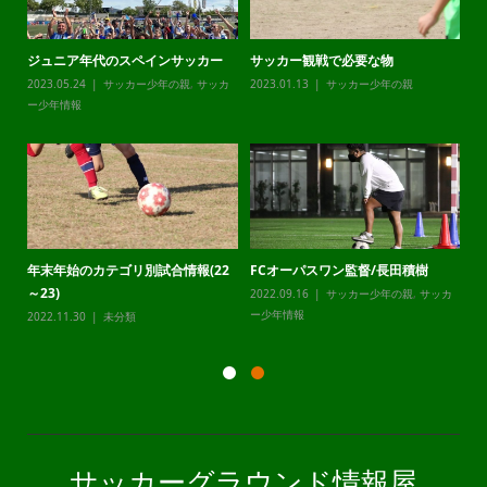
ジュニア年代のスペインサッカー
サッカー観戦で必要な物
チ
カ
2023.05.24
サッカー少年の親
,
サッカ
2023.01.13
サッカー少年の親
20
ー少年情報
ー
年末年始のカテゴリ別試合情報(22
FCオーパスワン監督/長田積樹
静
～23)
2022.09.16
サッカー少年の親
,
サッカ
20
カ
ー少年情報
ー
2022.11.30
未分類
サッカーグラウンド情報屋