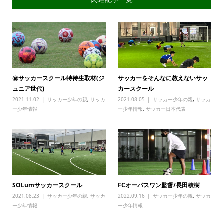
㊙サッカースクール特待生取材(ジ
サッカーをそんなに教えないサッ
ュニア世代)
カースクール
2021.11.02
サッカー少年の親
,
サッカ
2021.08.05
サッカー少年の親
,
サッカ
ー少年情報
ー少年情報
,
サッカー日本代表
SOLumサッカースクール
FCオーパスワン監督/長田積樹
2021.08.23
サッカー少年の親
,
サッカ
2022.09.16
サッカー少年の親
,
サッカ
ー少年情報
ー少年情報