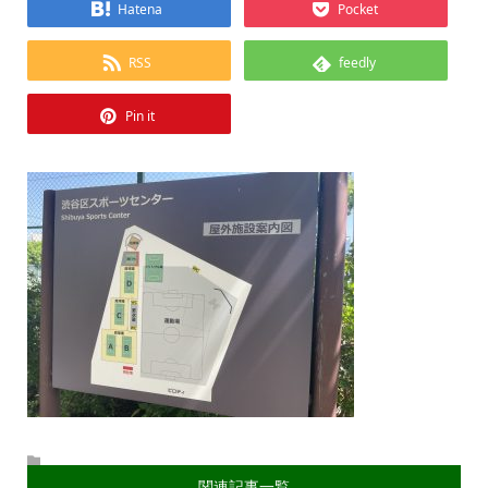
Hatena
Pocket
RSS
feedly
Pin it
関連記事一覧