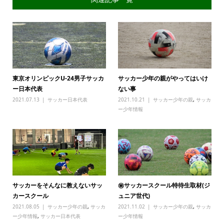
東京オリンピックU-24男子サッカ
サッカー少年の親がやってはいけ
ー日本代表
ない事
2021.07.13
サッカー日本代表
2021.10.21
サッカー少年の親
,
サッカ
ー少年情報
サッカーをそんなに教えないサッ
㊙サッカースクール特待生取材(ジ
カースクール
ュニア世代)
2021.08.05
サッカー少年の親
,
サッカ
2021.11.02
サッカー少年の親
,
サッカ
ー少年情報
,
サッカー日本代表
ー少年情報