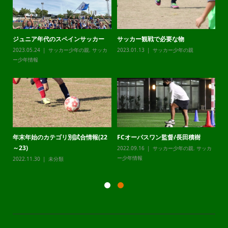
ジュニア年代のスペインサッカー
サッカー観戦で必要な物
チ
カ
2023.05.24
サッカー少年の親
,
サッカ
2023.01.13
サッカー少年の親
20
ー少年情報
ー
年末年始のカテゴリ別試合情報(22
FCオーパスワン監督/長田積樹
静
～23)
2022.09.16
サッカー少年の親
,
サッカ
20
カ
ー少年情報
ー
2022.11.30
未分類