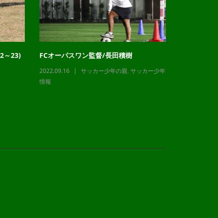
～23)
FCオーパスワン監督/長田積樹
チャレンジ
2022.09.16
サッカー少年の親
,
サッカー少年
2023.12.21
情報
情報