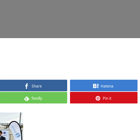
Share
Hatena
feedly
Pin it