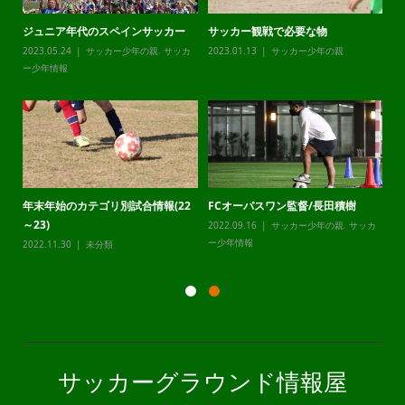
ジュニア年代のスペインサッカー
サッカー観戦で必要な物
チ
カ
2023.05.24
サッカー少年の親
,
サッカ
2023.01.13
サッカー少年の親
20
ー少年情報
ー
年末年始のカテゴリ別試合情報(22
FCオーパスワン監督/長田積樹
静
～23)
2022.09.16
サッカー少年の親
,
サッカ
20
カ
ー少年情報
ー
2022.11.30
未分類
サッカーグラウンド情報屋