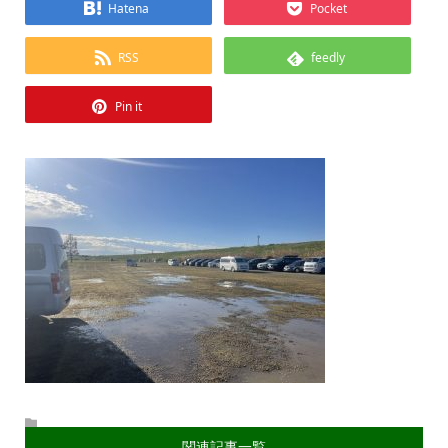
Hatena
Pocket
RSS
feedly
Pin it
関連記事一覧