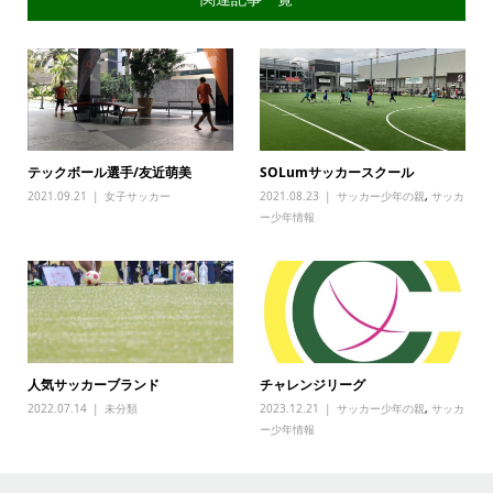
テックボール選手/友近萌美
SOLumサッカースクール
2021.09.21
女子サッカー
2021.08.23
サッカー少年の親
,
サッカ
ー少年情報
人気サッカーブランド
チャレンジリーグ
2022.07.14
未分類
2023.12.21
サッカー少年の親
,
サッカ
ー少年情報