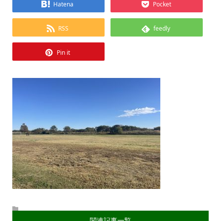
Hatena
Pocket
RSS
feedly
Pin it
関連記事一覧