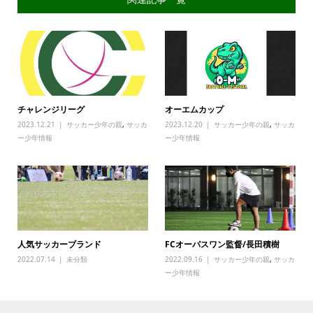
チャレンジリーグ
オーエムカップ
2023.12.21
サッカー少年の親
,
サッカ
2023.12.20
サッカー少年の親
,
サッカ
ー少年情報
ー少年情報
人気サッカーブランド
FCオーパスワン監督/長田積樹
2022.07.14
未分類
2022.09.16
サッカー少年の親
,
サッカ
ー少年情報