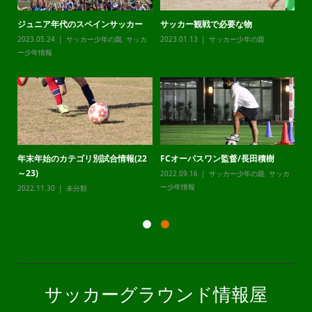
ジュニア年代のスペインサッカー
サッカー観戦で必要な物
チ
カ
2023.05.24
サッカー少年の親
,
サッカ
2023.01.13
サッカー少年の親
20
ー少年情報
ー
年末年始のカテゴリ別試合情報(22
FCオーパスワン監督/長田積樹
静
～23)
2022.09.16
サッカー少年の親
,
サッカ
20
カ
ー少年情報
ー
2022.11.30
未分類
サッカーグラウンド情報屋