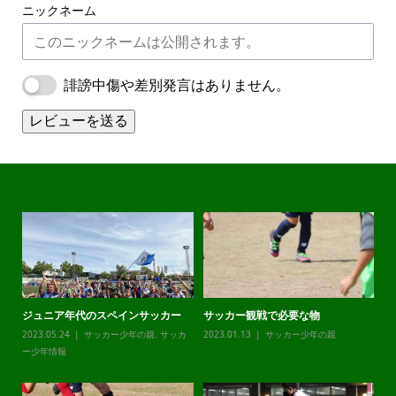
ニックネーム
誹謗中傷や差別発言はありません。
レビューを送る
ー観戦で必要な物
チャレンジリーグ
オーエムカッ
.13
サッカー少年の親
2023.12.21
サッカー少年の親
,
サッカ
2023.12.20
サ
ー少年情報
ー少年情報