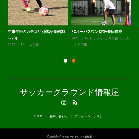
ーパスワン監督/長田積樹
静岡県最高峰U12LEAPCUP2024
メンタルコー
.16
サッカー少年の親
,
サッカ
2023.12.20
サッカー少年の親
,
サッカ
2023.09.06
サ
報
ー少年情報
ー少年情報
サッカーグラウンド情報屋
ＴＯＰ
お問い合わせ
プライバシーポリシー
Copyright © サッカーグラウンド情報屋