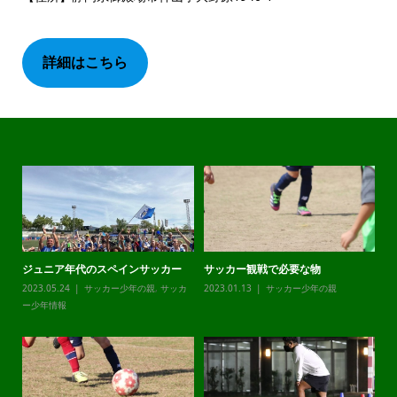
詳細はこちら
ジュニア年代のスペインサッカー
サッカー観戦で必要な物
チ
カ
2023.05.24
サッカー少年の親
,
サッカ
2023.01.13
サッカー少年の親
20
ー少年情報
ー