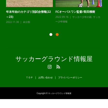
年末年始のカテゴリ別試合情報(22
FCオーパスワン監督/長田積樹
静
～23)
2022.09.16
サッカー少年の親
,
サッカ
20
カ
ー少年情報
ー
2022.11.30
未分類
サッカーグラウンド情報屋
ＴＯＰ
お問い合わせ
プライバシーポリシー
Copyright © サッカーグラウンド情報屋