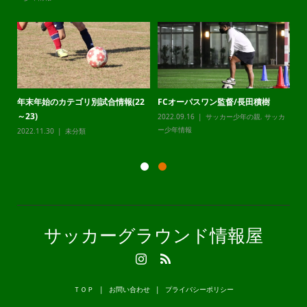
年末年始のカテゴリ別試合情報(22
FCオーパスワン監督/長田積樹
静
～23)
2022.09.16
サッカー少年の親
,
サッカ
20
カ
ー少年情報
ー
2022.11.30
未分類
サッカーグラウンド情報屋
ＴＯＰ
お問い合わせ
プライバシーポリシー