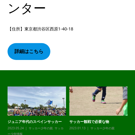
ンター
【住所】東京都渋谷区西原1‐40‐18
詳細はこちら
ジュニア年代のスペインサッカー
サッカー観戦で必要な物
チ
カ
2023.05.24
サッカー少年の親
,
サッカ
2023.01.13
サッカー少年の親
20
ー少年情報
ー