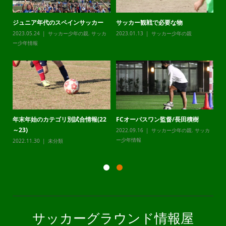
ジュニア年代のスペインサッカー
サッカー観戦で必要な物
チ
カ
2023.05.24
サッカー少年の親
,
サッカ
2023.01.13
サッカー少年の親
20
ー少年情報
ー
年末年始のカテゴリ別試合情報(22
FCオーパスワン監督/長田積樹
静
～23)
2022.09.16
サッカー少年の親
,
サッカ
20
カ
ー少年情報
ー
2022.11.30
未分類
サッカーグラウンド情報屋