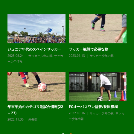
ジュニア年代のスペインサッカー
サッカー観戦で必要な物
チ
カ
2023.05.24
サッカー少年の親
,
サッカ
2023.01.13
サッカー少年の親
20
ー少年情報
ー
年末年始のカテゴリ別試合情報(22
FCオーパスワン監督/長田積樹
静
～23)
2022.09.16
サッカー少年の親
,
サッカ
20
カ
ー少年情報
ー
2022.11.30
未分類