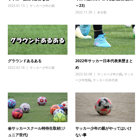
～23)
2023.01.13
サッカー少年の親
2022.11.30
未分類
グラウンドあるある
2022年サッカー日本代表来歴まと
め
2022.02.18
サッカー少年の親
2022.02.08
サッカー少年の親
,
サッカ
ー少年情報
,
サッカー日本代表
㊙サッカースクール特待生取材(ジ
サッカー少年の親がやってはいけ
ュニア世代)
ない事