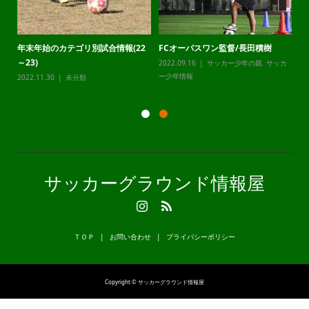
年末年始のカテゴリ別試合情報(22
FCオーパスワン監督/長田積樹
静
～23)
2022.09.16
サッカー少年の親
,
サッカ
20
カ
ー少年情報
ー
2022.11.30
未分類
サッカーグラウンド情報屋
ＴＯＰ
お問い合わせ
プライバシーポリシー
Copyright © サッカーグラウンド情報屋