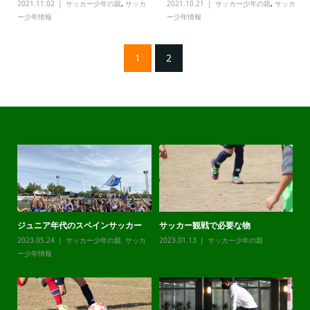
2021.11.02
サッカー少年の親
,
サッカ
2021.10.21
サッカー少年の親
,
サッカ
ー少年情報
ー少年情報
1
2
ジュニア年代のスペインサッカー
サッカー観戦で必要な物
チ
カ
2023.05.24
サッカー少年の親
,
サッカ
2023.01.13
サッカー少年の親
20
ー少年情報
ー