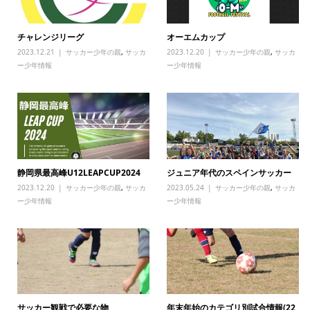
チャレンジリーグ
オーエムカップ
2023.12.21
サッカー少年の親
,
サッカ
2023.12.20
サッカー少年の親
,
サッカ
ー少年情報
ー少年情報
静岡県最高峰U12LEAPCUP2024
ジュニア年代のスペインサッカー
2023.12.20
サッカー少年の親
,
サッカ
2023.05.24
サッカー少年の親
,
サッカ
ー少年情報
ー少年情報
サッカー観戦で必要な物
年末年始のカテゴリ別試合情報(22