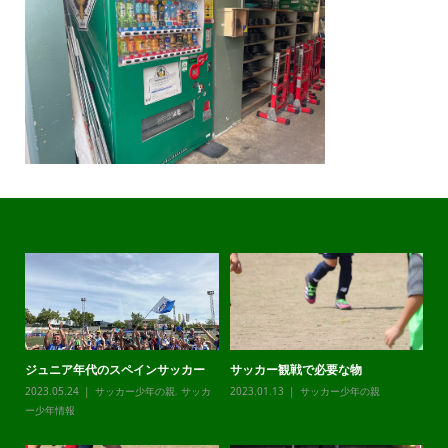
ジュニア年代のスペインサッカー
サッカー観戦で必要な物
チ
カ
2023.05.24
サッカー少年の親
,
サッカ
2023.01.13
サッカー少年の親
20
ー少年情報
ー