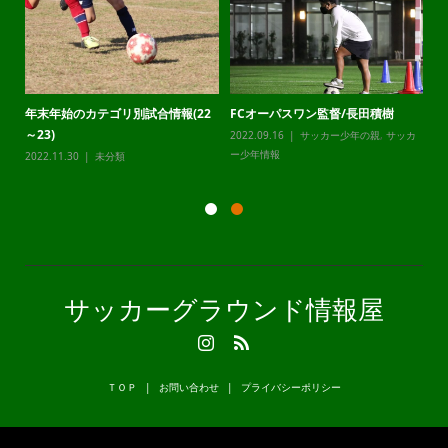
年末年始のカテゴリ別試合情報(22
FCオーパスワン監督/長田積樹
静
～23)
2022.09.16
サッカー少年の親
,
サッカ
20
カ
ー少年情報
ー
2022.11.30
未分類
サッカーグラウンド情報屋
ＴＯＰ
お問い合わせ
プライバシーポリシー