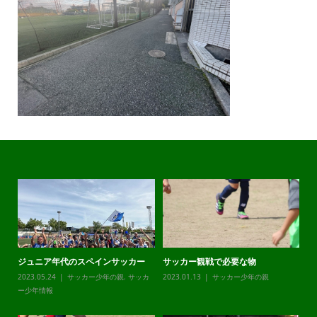
ジュニア年代のスペインサッカー
サッカー観戦で必要な物
チ
カ
2023.05.24
サッカー少年の親
,
サッカ
2023.01.13
サッカー少年の親
20
ー少年情報
ー