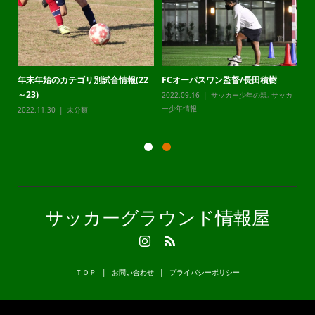
年末年始のカテゴリ別試合情報(22
FCオーパスワン監督/長田積樹
静
～23)
2022.09.16
サッカー少年の親
,
サッカ
20
カ
ー少年情報
ー
2022.11.30
未分類
サッカーグラウンド情報屋
ＴＯＰ
お問い合わせ
プライバシーポリシー