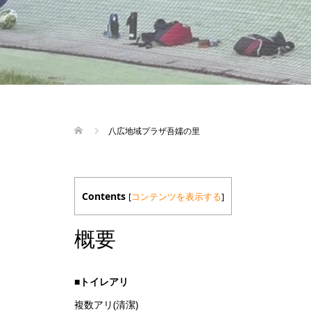
八広地域プラザ吾嬬の里
Contents
[
コンテンツを表示する
]
概要
■トイレアリ
複数アリ(清潔)