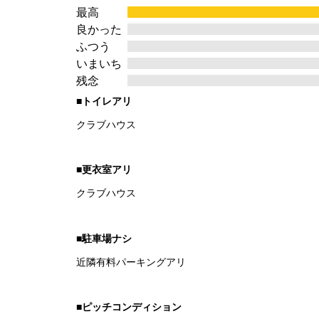
out
最高
of
良かった
5
ふつう
いまいち
残念
■トイレアリ
クラブハウス
■更衣室アリ
クラブハウス
■駐車場ナシ
近隣有料パーキングアリ
■ピッチコンディション