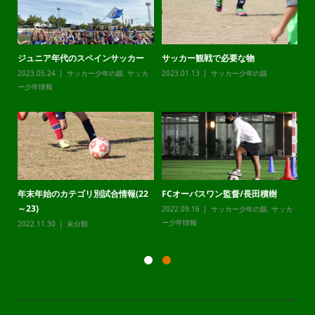
チャレンジリーグ
オーエムカップ
2023.12.21
サッカー少年の親
,
サッカ
2023.12.20
サッカー少年の親
,
サッカ
ー少年情報
ー少年情報
静岡県最高峰U12LEAPCUP2024
メンタルコーチ相原裕一
ッカ
2023.12.20
サッカー少年の親
,
サッカ
2023.09.06
サッカー少年の親
,
サッカ
ー少年情報
ー少年情報