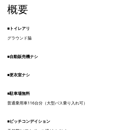
概要
■トイレアリ
グラウンド脇
■自動販売機ナシ
■更衣室ナシ
■駐車場無料
普通乗用車116台分（大型バス乗り入れ可）
■ピッチコンデイション