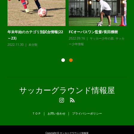
年末年始のカテゴリ別試合情報(22
FCオーパスワン監督/長田積樹
静
～23)
2022.09.16
サッカー少年の親
,
サッカ
20
カ
ー少年情報
ー
2022.11.30
未分類
サッカーグラウンド情報屋
ＴＯＰ
お問い合わせ
プライバシーポリシー
Copyright © サッカーグラウンド情報屋