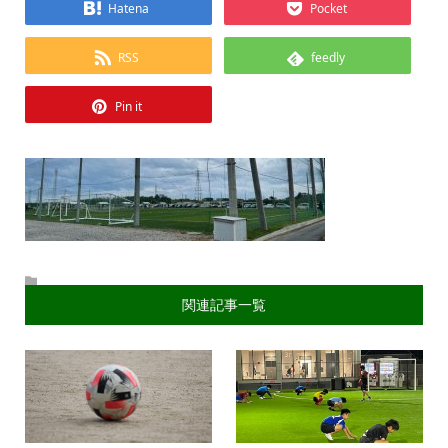
Hatena
Pocket
RSS
feedly
Pin it
関連記事一覧