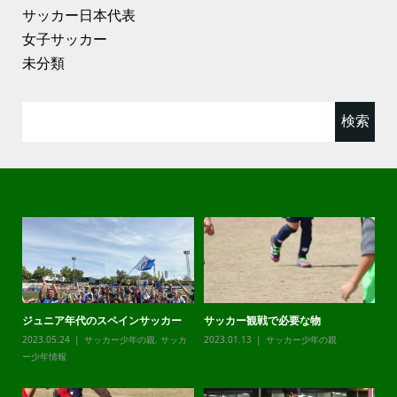
サッカー日本代表
女子サッカー
未分類
検
索:
ジュニア年代のスペインサッカー
サッカー観戦で必要な物
チ
カ
2023.05.24
サッカー少年の親
,
サッカ
2023.01.13
サッカー少年の親
20
ー少年情報
ー