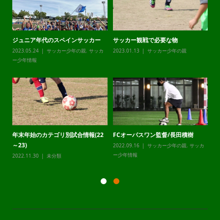
ジュニア年代のスペインサッカー
サッカー観戦で必要な物
チ
カ
2023.05.24
サッカー少年の親
,
サッカ
2023.01.13
サッカー少年の親
20
ー少年情報
ー
年末年始のカテゴリ別試合情報(22
FCオーパスワン監督/長田積樹
静
～23)
2022.09.16
サッカー少年の親
,
サッカ
20
カ
ー少年情報
ー
2022.11.30
未分類