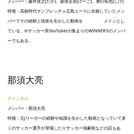
メンバー：藤井貴之(たか)、森保圭吾(けーご)、重行拓也(しげ)
特徴：高校時代サンフレッチェ広島ユースに在籍していたメン
バーでその経験と技術を生かした動画を メインとし
ている。※サッカー系YouTuberの集まりのWINNER’Sのメンバ
ーでもある。
那須大亮
チャンネル
メンバー：那須大亮
特徴：元Jリーガーの経験や知識を生かした動画となっていて多
くのサッカー選手が登場したりサッカー強豪校などの話もあ