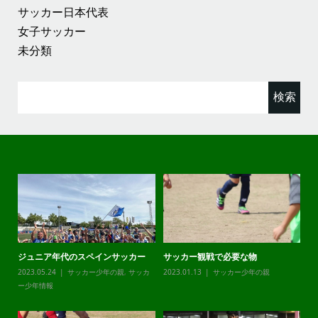
サッカー日本代表
女子サッカー
未分類
検
索:
ジュニア年代のスペインサッカー
サッカー観戦で必要な物
チ
カ
2023.05.24
サッカー少年の親
,
サッカ
2023.01.13
サッカー少年の親
20
ー少年情報
ー