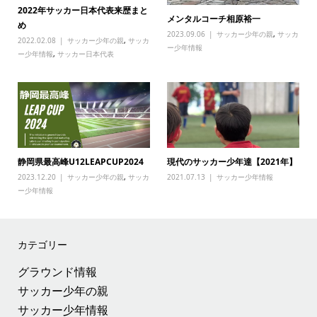
2022年サッカー日本代表来歴まと
メンタルコーチ相原裕一
め
2023.09.06
サッカー少年の親
,
サッカ
2022.02.08
サッカー少年の親
,
サッカ
ー少年情報
ー少年情報
,
サッカー日本代表
静岡県最高峰U12LEAPCUP2024
現代のサッカー少年達【2021年】
2023.12.20
サッカー少年の親
,
サッカ
2021.07.13
サッカー少年情報
ー少年情報
カテゴリー
グラウンド情報
サッカー少年の親
サッカー少年情報