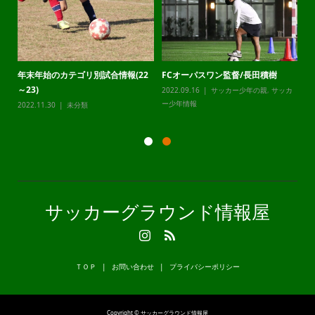
年末年始のカテゴリ別試合情報(22
FCオーパスワン監督/長田積樹
静
～23)
2022.09.16
サッカー少年の親
,
サッカ
20
カ
ー少年情報
ー
2022.11.30
未分類
サッカーグラウンド情報屋
ＴＯＰ
お問い合わせ
プライバシーポリシー
Copyright © サッカーグラウンド情報屋