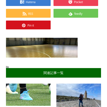
Hatena
Pocket
RSS
feedly
Pin it
関連記事一覧