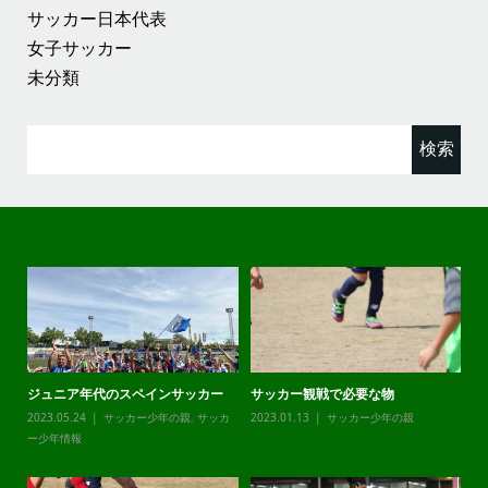
サッカー日本代表
女子サッカー
未分類
検
索:
ジュニア年代のスペインサッカー
サッカー観戦で必要な物
チ
カ
2023.05.24
サッカー少年の親
,
サッカ
2023.01.13
サッカー少年の親
20
ー少年情報
ー