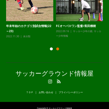
年末年始のカテゴリ別試合情報(22
FCオーパスワン監督/長田積樹
静
～23)
2022.09.16
サッカー少年の親
,
サッカ
20
カ
ー少年情報
ー
2022.11.30
未分類
サッカーグラウンド情報屋
ＴＯＰ
お問い合わせ
プライバシーポリシー
Copyright © サッカーグラウンド情報屋