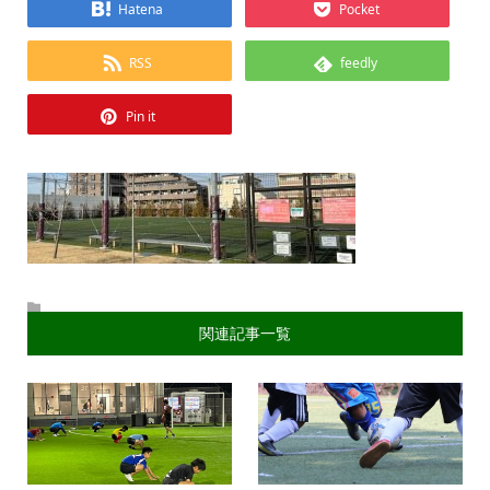
Hatena
Pocket
RSS
feedly
Pin it
関連記事一覧