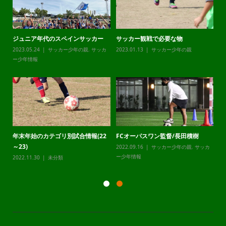
ジュニア年代のスペインサッカー
サッカー観戦で必要な物
チ
カ
2023.05.24
サッカー少年の親
,
サッカ
2023.01.13
サッカー少年の親
20
ー少年情報
ー
年末年始のカテゴリ別試合情報(22
FCオーパスワン監督/長田積樹
静
～23)
2022.09.16
サッカー少年の親
,
サッカ
20
カ
ー少年情報
ー
2022.11.30
未分類