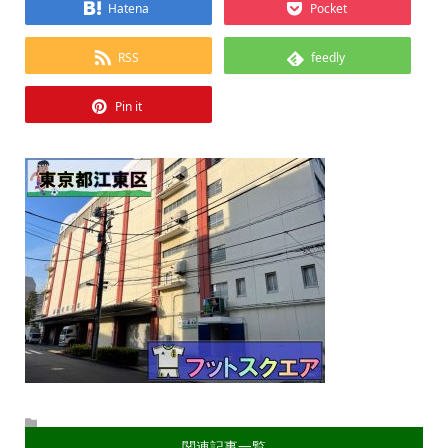
Hatena
Pocket
RSS
feedly
Pin it
関連記事一覧