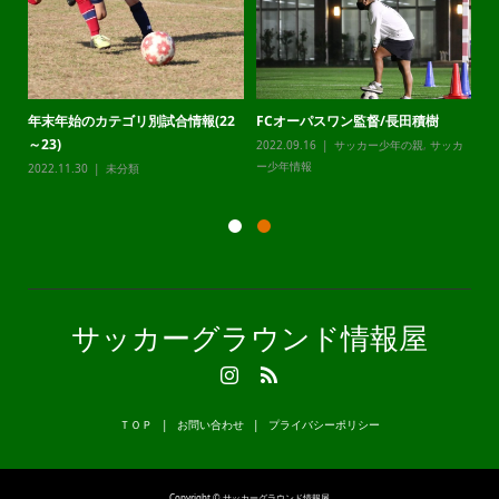
年末年始のカテゴリ別試合情報(22
FCオーパスワン監督/長田積樹
静
～23)
2022.09.16
サッカー少年の親
,
サッカ
20
カ
ー少年情報
ー
2022.11.30
未分類
サッカーグラウンド情報屋
ＴＯＰ
お問い合わせ
プライバシーポリシー
Copyright © サッカーグラウンド情報屋