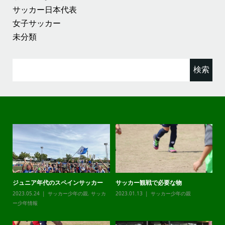
サッカー日本代表
女子サッカー
未分類
検
索:
ジュニア年代のスペインサッカー
サッカー観戦で必要な物
チ
カ
2023.05.24
サッカー少年の親
,
サッカ
2023.01.13
サッカー少年の親
20
ー少年情報
ー