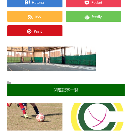
Hatena
Pocket
RSS
feedly
Pin it
関連記事一覧